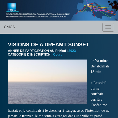
CMCA
Toggl
navig
VISIONS OF A DREAMT SUNSET
ANNÈE DE PARTICIPATION AU PriMed :
2023
CATEGORIE D'INSCRIPTION :
Court
de
Yasmine
Benabdallah
13 min
« Le soleil
qui se
couchait
derrière
l’océan me
hantait et je continuais à le chercher à Tanger, avec l’intention de ne
jamais le trouver. Je me sentais étranger dans une ville au passé