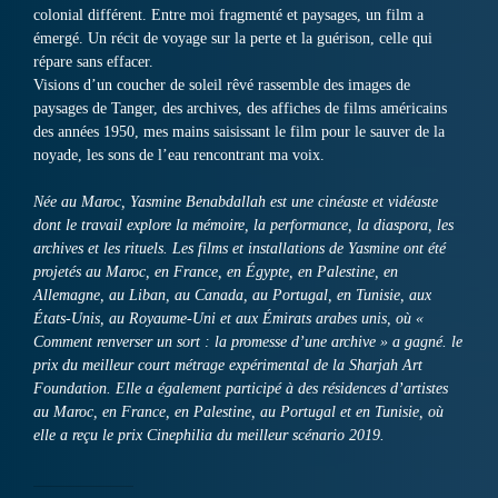
colonial différent. Entre moi fragmenté et paysages, un film a
émergé. Un récit de voyage sur la perte et la guérison, celle qui
répare sans effacer.
Visions d’un coucher de soleil rêvé rassemble des images de
paysages de Tanger, des archives, des affiches de films américains
des années 1950, mes mains saisissant le film pour le sauver de la
noyade, les sons de l’eau rencontrant ma voix.
Née au Maroc, Yasmine Benabdallah est une cinéaste et vidéaste
dont le travail explore la mémoire, la performance, la diaspora, les
archives et les rituels. Les films et installations de Yasmine ont été
projetés au Maroc, en France, en Égypte, en Palestine, en
Allemagne, au Liban, au Canada, au Portugal, en Tunisie, aux
États-Unis, au Royaume-Uni et aux Émirats arabes unis, où «
Comment renverser un sort : la promesse d’une archive » a gagné. le
prix du meilleur court métrage expérimental de la Sharjah Art
Foundation. Elle a également participé à des résidences d’artistes
au Maroc, en France, en Palestine, au Portugal et en Tunisie, où
elle a reçu le prix Cinephilia du meilleur scénario 2019.