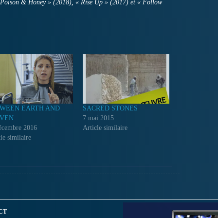
: « Poison & Honey » (2018), « Rise Up » (2017) et « Follow
WEEN EARTH AND
SACRED STONES
VEN
7 mai 2015
écembre 2016
Article similaire
le similaire
CT