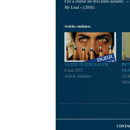
Elle a réalisé les trois films suivants 
My Lead » (2016).
Articles similaires
TO DIE IN JERUSALEM
BET
6 mai 2015
HEA
Article similaire
12 d
Artic
CONTA