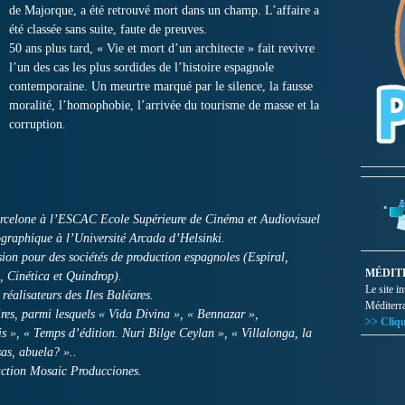
de Majorque, a été retrouvé mort dans un champ. L’affaire a
été classée sans suite, faute de preuves.
50 ans plus tard, « Vie et mort d’un architecte » fait revivre
l’un des cas les plus sordides de l’histoire espagnole
contemporaine. Un meurtre marqué par le silence, la fausse
moralité, l’homophobie, l’arrivée du tourisme de masse et la
corruption.
arcelone à l’ESCAC Ecole Supérieure de Cinéma et Audiovisuel
graphique à l’Université Arcada d’Helsinki.
ision pour des sociétés de production espagnoles (Espiral,
MÉDIT
, Cinética et Quindrop).
Le site i
réalisateurs des Iles Baléares.
Méditerr
res, parmi lesquels « Vida Divina », « Bennazar »,
>> Cliqu
s », « Temps d’édition. Nuri Bilge Ceylan », « Villalonga, la
as, abuela? »..
duction Mosaic Producciones.