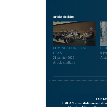
Articles similaires
COMING SOON, LAST
CIU
DAYS
9 ja
21 janvier 2022
Artic
Article similaire
CONTA
CMCA / Centre Méditerranéen de la