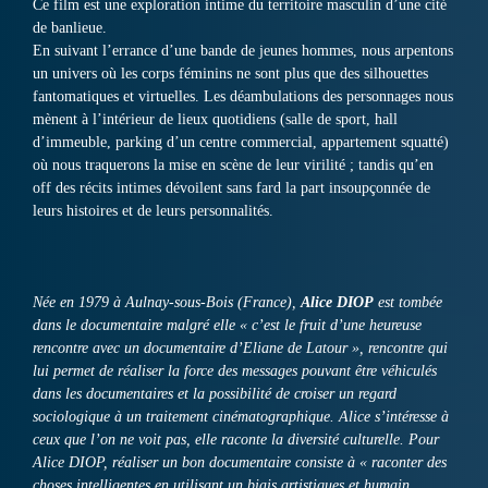
Ce film est une exploration intime du territoire masculin d’une cité
de banlieue.
En suivant l’errance d’une bande de jeunes hommes, nous arpentons
un univers où les corps féminins ne sont plus que des silhouettes
fantomatiques et virtuelles. Les déambulations des personnages nous
mènent à l’intérieur de lieux quotidiens (salle de sport, hall
d’immeuble, parking d’un centre commercial, appartement squatté)
où nous traquerons la mise en scène de leur virilité ; tandis qu’en
off des récits intimes dévoilent sans fard la part insoupçonnée de
leurs histoires et de leurs personnalités.
Née en 1979 à Aulnay-sous-Bois (France),
Alice DIOP
est tombée
dans le documentaire malgré elle « c’est le fruit d’une heureuse
rencontre avec un documentaire d’Eliane de Latour », rencontre qui
lui permet de réaliser la force des messages pouvant être véhiculés
dans les documentaires et la possibilité de croiser un regard
sociologique à un traitement cinématographique. Alice s’intéresse à
ceux que l’on ne voit pas, elle raconte la diversité culturelle. Pour
Alice DIOP, réaliser un bon documentaire consiste à « raconter des
choses intelligentes en utilisant un biais artistiques et humain.