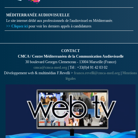
MÉDITERRANÉE AUDIOVISUELLE
Le site internet dédié aux professionnels de l'audiovisuel en Méditerranée.
>> Cliquez ici
pour voir les derniers appels à candidatures
CONTACT
CMCA / Centre Méditerranéen de la Communication Audiovisuelle
30 boulevard Georges Clemenceau - 13004 Marseille (France)
cmca@cmca-med.org
| Tél : +33(0)4 91 42 03 02
Développement web & multimédias F.Revelli >
franco.revelli@cmca-med.org
|
Mentions
légales