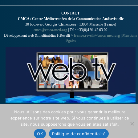
CONTACT
CMCA / Centre Méditerranéen de la Communication Audiovisuelle
30 boulevard Georges Clemenceau - 13004 Marseille (France)
cmca@cmca-med.org
| Tél : +33(0)4 91 42 03 02
Développement web & multimédias F.Revelli >
franco.revelli@cmca-med.org
|
Mentions
légales
Nous utilisons des cookies pour vous garantir la meilleure
expérience sur notre site web. Si vous continuez à utiliser ce
site, nous supposerons que vous en êtes satisfait.
OK
Politique de confidentialité