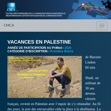
CMCA
Toggl
navig
VACANCES EN PALESTINE
ANNÈE DE PARTICIPATION AU PriMed :
2025
CATEGORIE D'INSCRIPTION :
Première Œuvre
de Maxime
Lindon
60 min
Shadi, un
militant de
30 ans
devenu
citoyen
français, revient en Palestine avec l’espoir de s’y réinstaller. Au fil
des jours, la joie des retrouvailles cède la place à la désillusion. La