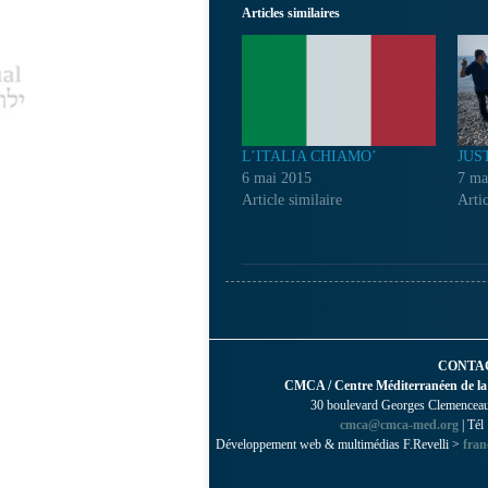
Articles similaires
L’ITALIA CHIAMO’
JUS
6 mai 2015
7 ma
Article similaire
Artic
CONTA
CMCA / Centre Méditerranéen de la
30 boulevard Georges Clemenceau 
cmca@cmca-med.org
| Tél
Développement web & multimédias F.Revelli >
fran