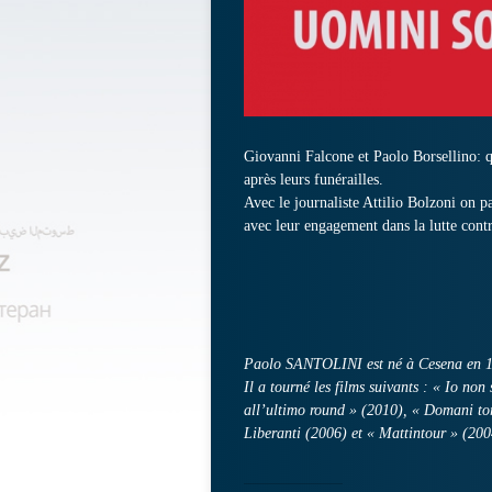
Giovanni Falcone et Paolo Borsellino: q
après leurs funérailles.
Avec le journaliste Attilio Bolzoni on p
avec leur engagement dans la lutte contre
Paolo SANTOLINI est né à Cesena en 1963
Il a tourné les films suivants : « Io non
all’ultimo round » (2010), « Domani tor
Liberanti (2006) et « Mattintour » (200