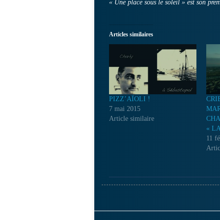
« Une place sous le soleil » est son pre
Articles similaires
PIZZ’AÏOLI !
CRI
7 mai 2015
MAR
Article similaire
CHA
« L
11 f
Artic