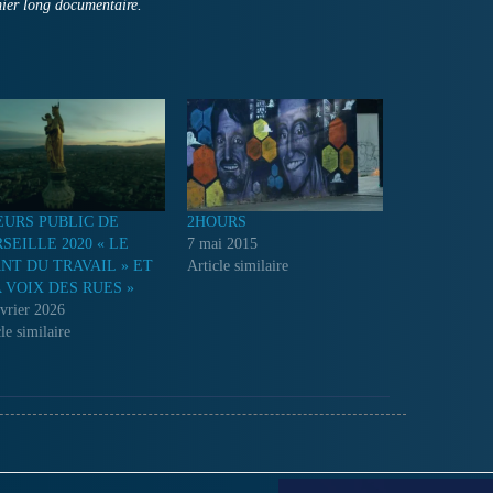
mier long documentaire.
EURS PUBLIC DE
2HOURS
SEILLE 2020 « LE
7 mai 2015
NT DU TRAVAIL » ET
Article similaire
A VOIX DES RUES »
évrier 2026
le similaire