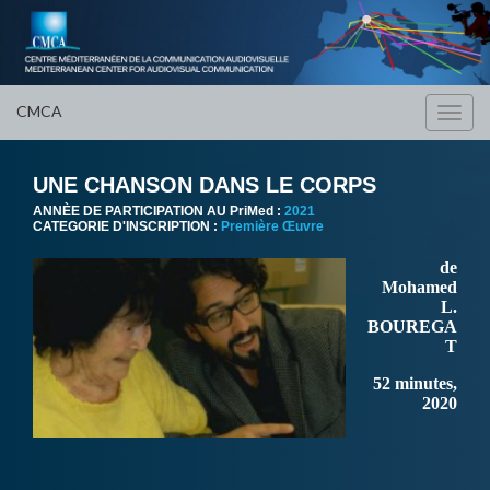
CMCA
Toggl
navig
UNE CHANSON DANS LE CORPS
ANNÈE DE PARTICIPATION AU PriMed :
2021
CATEGORIE D'INSCRIPTION :
Première Œuvre
de
Mohamed
L.
BOUREGA
T
52 minutes,
2020