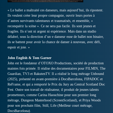
« Le ballet a maltraité ces danseurs, mais aujourd’hui, ils ripostent.
Ils veulent créer leur propre compagnie, ouvrir leurs portes à
d’autres survivants talentueux et traumatisés, et ensemble, «
reconquérir la scène ». Ce ne sera pas facile. Ils sont jeunes et
fragiles. Ils n’ont ni argent ni expérience. Mais dans un studio
délabré, sous la direction d’un·e danseur·euse de ballet non binaire,
ils se battent pour avoir la chance de danser à nouveau, avec défi,
espoir et joie. »
John English & Tom Garner
John est le fondateur d’OTOXO Productions, société de production
maintes fois primée. Il réalise des documentaires pour FILMIN, The
Guardian, TV3 et RakutenTV. Il a réalisé le long métrage Unbound
(2025), présenté en avant-première à DocsBarcelona, ​​FIPADOC et
ReFrame, et qui a remporté le Prix du Jury au Central Scotland Doc
Fest. Outre son travail de réalisateur, il produit de jeunes talents
prometteurs, comme Carina Haouchine pour son premier long
métrage, Dungeon Masterhood (ScreenScotland), et Priya Woods
pour son prochain film, Still, Life (Meilleur court métrage,
DocsBarcelona).