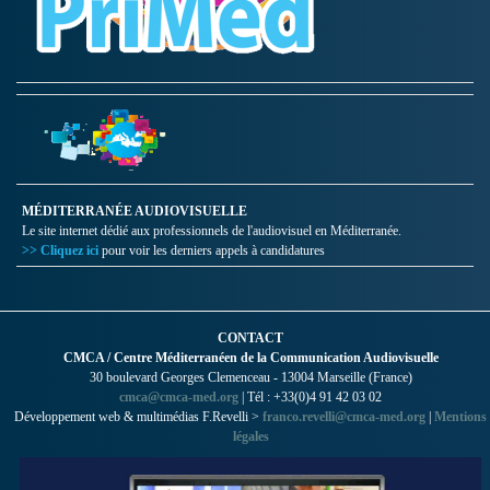
MÉDITERRANÉE AUDIOVISUELLE
Le site internet dédié aux professionnels de l'audiovisuel en Méditerranée.
>> Cliquez ici
pour voir les derniers appels à candidatures
CONTACT
CMCA / Centre Méditerranéen de la Communication Audiovisuelle
30 boulevard Georges Clemenceau - 13004 Marseille (France)
cmca@cmca-med.org
| Tél : +33(0)4 91 42 03 02
Développement web & multimédias F.Revelli >
franco.revelli@cmca-med.org
|
Mentions
légales