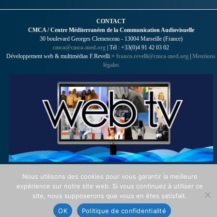
CONTACT
CMCA / Centre Méditerranéen de la Communication Audiovisuelle
30 boulevard Georges Clemenceau - 13004 Marseille (France)
cmca@cmca-med.org
| Tél : +33(0)4 91 42 03 02
Développement web & multimédias F.Revelli >
franco.revelli@cmca-med.org
|
Mentions
légales
Nous utilisons des cookies pour vous garantir la meilleure
expérience sur notre site web. Si vous continuez à utiliser ce
site, nous supposerons que vous en êtes satisfait.
OK
Politique de confidentialité