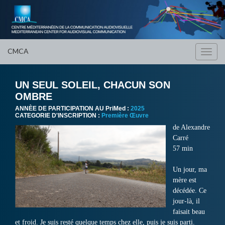
CMCA
Toggl
navig
UN SEUL SOLEIL, CHACUN SON
OMBRE
ANNÈE DE PARTICIPATION AU PriMed :
2025
CATEGORIE D'INSCRIPTION :
Première Œuvre
de Alexandre
Carré
57 min
Un jour, ma
mère est
décédée. Ce
jour-là, il
faisait beau
et froid. Je suis resté quelque temps chez elle, puis je suis parti.