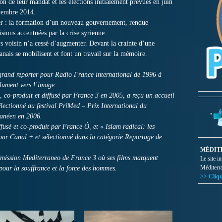
on de leur mandat et les élections initialement prévues en juin
ovembre 2014.
er : la formation d’un nouveau gouvernement, rendue
isions accentuées par la crise syrienne.
 voisin n’a cessé d’augmenter. Devant la crainte d’une
nais se mobilisent et font un travail sur la mémoire.
and reporter pour Radio France international de 1996 à
olument vers l’image.
, co-produit et diffusé par France 3 en 2005, a reçu un accueil
sélectionné au festival PriMed – Prix International du
anéen en 2006.
ffusé et co-produit par France Ô, et « Islam radical: les
par Canal + et sélectionné dans la catégorie Reportage de
MÉDIT
’émission Mediterraneo de France 3 où ses films marquent
Le site i
Méditerr
 pour la souffrance et la force des hommes.
>> Cliqu