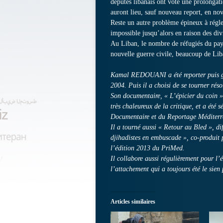
députés libanais ont voté une prolongati
auront lieu, sauf nouveau report, en n
Reste un autre problème épineux à régl
impossible jusqu’alors en raison des div
Au Liban, le nombre de réfugiés du pays
nouvelle guerre civile, beaucoup de Liba
Kamal REDOUANI a été reporter puis gr
2004. Puis il a choisi de se tourner rés
Son documentaire, « L’épicier du coin »
très chaleureux de la critique, et a été 
Documentaire et du Reportage Méditerr
Il a tourné aussi « Retour au Bled », di
djihadistes en embuscade », co-produit 
l’édition 2013 du PriMed.
Il collabore aussi régulièrement pour l
l’attachement qui a toujours été le sien
Articles similaires