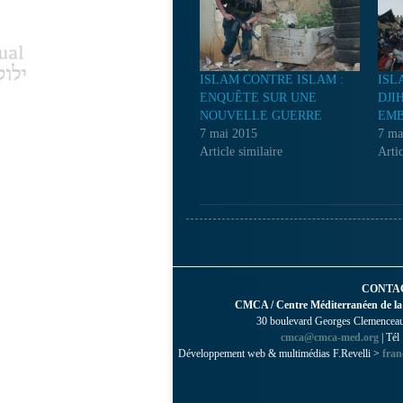
ISLAM CONTRE ISLAM :
ISL
ENQUÊTE SUR UNE
DJI
NOUVELLE GUERRE
EM
7 mai 2015
7 ma
Article similaire
Artic
CONTA
CMCA / Centre Méditerranéen de la
30 boulevard Georges Clemenceau 
cmca@cmca-med.org
| Tél
Développement web & multimédias F.Revelli >
fran