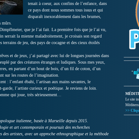
tenait à coeur, aux confins de l’enfance, dans
ce pays dont nous sommes tous issus et qui
disparaît inexorablement dans les brumes,
s mûrs.
impflmeier, que je l’ai fait. La première fois que je l’ai vu,
ain serrait la mienne maladroitement, je croisais son regard
s terrains de jeu, des pays de cocagne et des cieux étoilés
êves et de jeux, j’ai partagé avec lui de longues journées dans
euplé par des créatures étranges et ludiques. Sous mes yeux,
res, en partant d’un bout de bois, d’un fil de coton, d’un
t sur les routes de l’imagination.
nt : l’enfant ébahi, l’artisan aux mains savantes, le
-garde, l’artiste curieux et poétique. Je reviens de loin.
MÉDIT
omme qui joue, très sérieusement…
Le site i
Méditerr
>> Cliqu
ologue italienne, basée à Marseille depuis 2015.
logie et art contemporain et poursuit des recherches
es des artistes, avec un approche ethnographique et la méthode