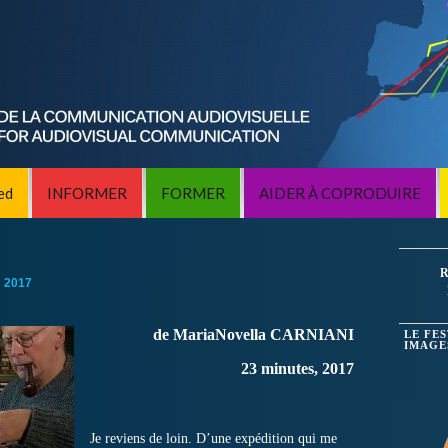
ed
INFORMER
FORMER
AIDER À COPRODUIRE
R
:
2017
de MariaNovella CARNIANI
LE FE
IMAGE
23 minutes, 2017
Je reviens de loin. D’une expédition qui me