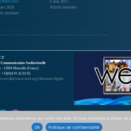
OMPENSE
6 mai 2015
ars 2026
Article similaire
le similaire
CT
 Communication Audiovisuelle
- 13004 Marseille (France)
 : +33(0)4 91 42 03 02
co.revelli@cmca-med.org
|
Mentions légales
eilleure expérience sur notre site web. Si vous continuez à utiliser ce
OK
Politique de confidentialité