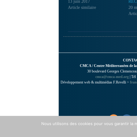
13 juin 2017
RÉC
Article similaire
20 m
Artic
CONTA
CMCA / Centre Méditerranéen de la
30 boulevard Georges Clemenceau 
cmca@cmca-med.org
| Tél
Développement web & multimédias F.Revelli >
fran
Nous utilisons des cookies pour vous garantir la m