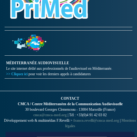
MÉDITERRANÉE AUDIOVISUELLE
Le site internet dédié aux professionnels de l'audiovisuel en Méditerranée.
>> Cliquez ici
pour voir les derniers appels à candidatures
CONTACT
CMCA / Centre Méditerranéen de la Communication Audiovisuelle
30 boulevard Georges Clemenceau - 13004 Marseille (France)
cmca@cmca-med.org
| Tél : +33(0)4 91 42 03 02
Développement web & multimédias F.Revelli >
franco.revelli@cmca-med.org
|
Mentions
légales