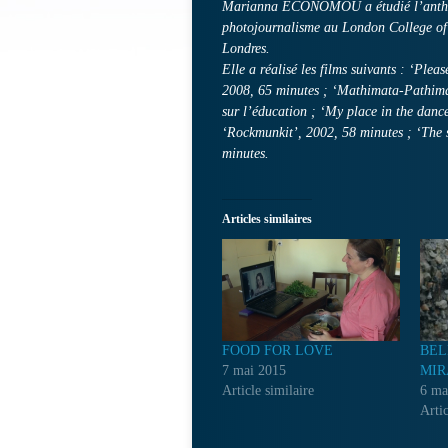
Marianna ECONOMOU a étudié l’anthropo
photojournalisme au London College of 
Londres.
Elle a réalisé les films suivants : ‘Plea
2008, 65 minutes ; ‘Mathimata-Pathimat
sur l’éducation ; ‘My place in the dance
‘Rockmunkit’, 2002, 58 minutes ; ‘The 
minutes.
Articles similaires
FOOD FOR LOVE
BEL
7 mai 2015
MIR
Article similaire
6 ma
Artic