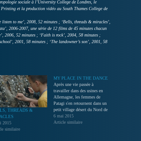
logie sociale à l’University College de Londres, le
Printing et la production vidéo au South Thames College de
se listen to me’, 2008, 52 minutes ; ‘Bells, threads & miracles’,
a’, 2006-2007, une série de 12 films de 45 minutes chacun
’, 2006, 52 minutes ; ‘Faith is rock’, 2004, 58 minutes ;
school’, 2001, 58 minutes ; ‘The landowner’s son’, 2001, 58
MY PLACE IN THE DANCE
Après une vie passée à
travailler dans des usines en
Allemagne, les femmes de
Patagi s'en retournent dans un
petit village désert du Nord de
LS, THREADS &
la Grèce, pour y vivre dans une
6 mai 2015
ACLES
prospérité toute relative, seule
Article similaire
i 2015
et loin de leurs enfants...
le similaire