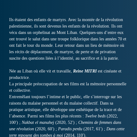
Ils étaient des enfants de martyrs. Avec la montée de la révolution
palestinienne, ils sont devenus les enfants de la révolution. Ils ont
vécu dans un orphelinat au Mont Liban. Quelques-uns d’entre eux
ont trouvé le salut dans une troupe folklorique dans les années 70 et
ont fait le tour du monde. Leur retour dans un lieu de mémoire où
les récits de déplacement, de martyre, de perte et de privation
suscite des questions liées à l’identité, au sacrifice et à la patrie.
Née au Liban où elle vit et travaille,
Reine MITRI
est cinéaste et
productrice.
La principale préoccupation de ses films est la mémoire personnelle
et collective.
Entremêlant toujours l’intime et le public, elle s’interroge sur les
raisons du malaise personnel et du malaise collectif. Dans sa
pratique artistique, elle développe une esthétique de la trace et de
l’absence. Parmi ses films les plus récents :
Twelve beds
(2022,
100′) ;
Nakbat el manahej
(2020, 52′) ;
Chemins de femmes dans
une révolution
(2020, 60′) ;
Paradis perdu
(2017, 61′) ;
Dans cette
terre reposent des tombes à moi
(2014, 110′).