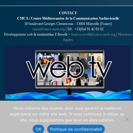
CONTACT
CMCA / Centre Méditerranéen de la Communication Audiovisuelle
30 boulevard Georges Clemenceau - 13004 Marseille (France)
cmca@cmca-med.org
| Tél : +33(0)4 91 42 03 02
Développement web & multimédias F.Revelli >
franco.revelli@cmca-med.org
|
Mentions
légales
Nous utilisons des cookies pour vous garantir la meilleure
expérience sur notre site web. Si vous continuez à utiliser ce
site, nous supposerons que vous en êtes satisfait.
OK
Politique de confidentialité