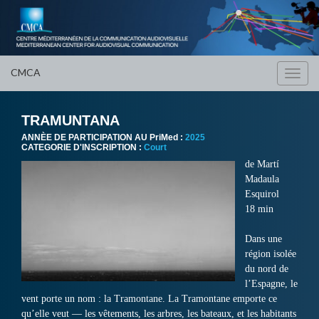
CMCA
Toggl
navig
TRAMUNTANA
ANNÈE DE PARTICIPATION AU PriMed :
2025
CATEGORIE D'INSCRIPTION :
Court
de Martí
Madaula
Esquirol
18 min
Dans une
région isolée
du nord de
l’Espagne, le
vent porte un nom : la Tramontane. La Tramontane emporte ce
qu’elle veut — les vêtements, les arbres, les bateaux, et les habitants