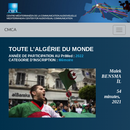
CMCA
Toggl
navig
TOUTE L’ALGÉRIE DU MONDE
ANNÈE DE PARTICIPATION AU PriMed :
2022
CATEGORIE D'INSCRIPTION :
Mémoire
Malek
BENSMA
ÏL
54
minutes,
2021