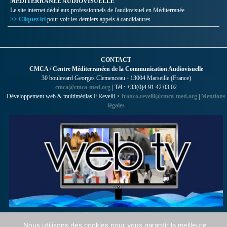
MÉDITERRANÉE AUDIOVISUELLE
Le site internet dédié aux professionnels de l'audiovisuel en Méditerranée.
>> Cliquez ici
pour voir les derniers appels à candidatures
CONTACT
CMCA / Centre Méditerranéen de la Communication Audiovisuelle
30 boulevard Georges Clemenceau - 13004 Marseille (France)
cmca@cmca-med.org
| Tél : +33(0)4 91 42 03 02
Développement web & multimédias F.Revelli >
franco.revelli@cmca-med.org
|
Mentions
légales
Nous utilisons des cookies pour vous garantir la meilleure