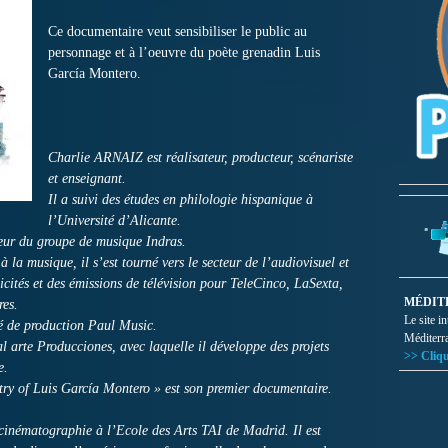
Ce documentaire veut sensibiliser le public au
personnage et à l’oeuvre du poète grenadin Luis
García Montero.
Charlie ARNAIZ est réalisateur, producteur, scénariste
et enseignant.
Il a suivi des études en philologie hispanique à
l’Université d’Alicante.
teur du groupe de musique Indras.
la musique, il s’est tourné vers le secteur de l’audiovisuel et
icités et des émissions de télévision pour TeleCinco, LaSexta,
MÉDIT
res.
Le site i
té de production Paul Music.
Méditerr
l arte Producciones, avec laquelle il développe des projets
>> Cliqu
e.
ry of Luis García Montero » est son premier documentaire.
inématographie à l’Ecole des Arts TAI de Madrid. Il est