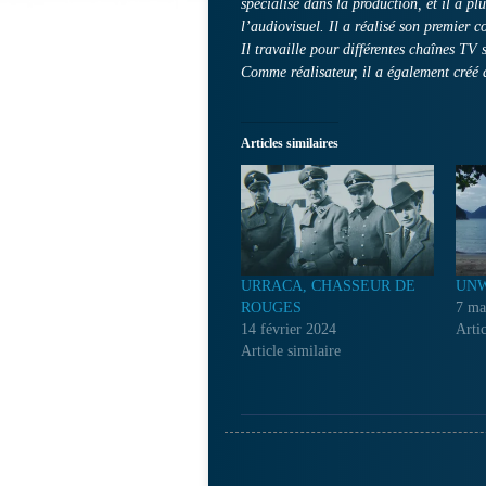
spécialisé dans la production, et il a pl
l’audiovisuel. Il a réalisé son premier 
Il travaille pour différentes chaînes TV
Comme réalisateur, il a également créé d
Articles similaires
URRACA, CHASSEUR DE
UNW
ROUGES
7 ma
14 février 2024
Artic
Article similaire