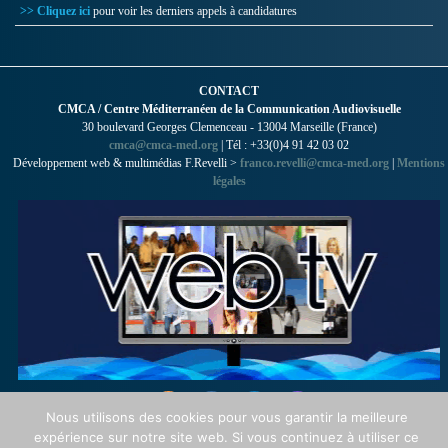
>> Cliquez ici
pour voir les derniers appels à candidatures
CONTACT
CMCA / Centre Méditerranéen de la Communication Audiovisuelle
30 boulevard Georges Clemenceau - 13004 Marseille (France)
cmca@cmca-med.org
| Tél : +33(0)4 91 42 03 02
Développement web & multimédias F.Revelli >
franco.revelli@cmca-med.org
|
Mentions
légales
Nous utilisons des cookies pour vous garantir la meilleure
expérience sur notre site web. Si vous continuez à utiliser ce