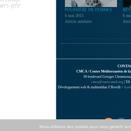
POUSSIÈRE DE FEMMES
RÊV
6 mai 2015
6 ma
Article similaire
Artic
CONTA
CMCA / Centre Méditerranéen de la
30 boulevard Georges Clemenceau 
cmca@cmca-med.org
| Tél
Développement web & multimédias F.Revelli >
fran
Nous utilisons des cookies pour vous garantir la m