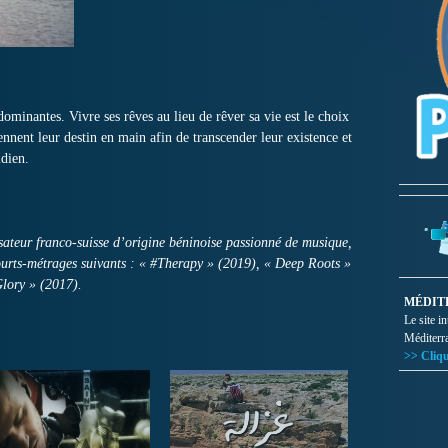
ominantes. Vivre ses rêves au lieu de rêver sa vie est le choix
nent leur destin en main afin de transcender leur existence et
idien.
sateur franco-suisse d’origine béninoise passionné de musique,
courts-métrages suivants : « #Therapy » (2019), « Deep Roots »
Glory » (2017).
MÉDIT
Le site i
Méditerr
>> Cliqu