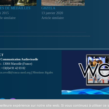
ES DE MÉDAILLES
GHZELA
i 2015
13 janvier 2020
le similaire
Article similaire
CT
 Communication Audiovisuelle
- 13004 Marseille (France)
 : +33(0)4 91 42 03 02
co.revelli@cmca-med.org
|
Mentions légales
eilleure expérience sur notre site web. Si vous continuez à utiliser ce