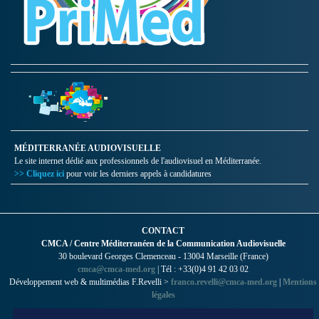
MÉDITERRANÉE AUDIOVISUELLE
Le site internet dédié aux professionnels de l'audiovisuel en Méditerranée.
>> Cliquez ici
pour voir les derniers appels à candidatures
CONTACT
CMCA / Centre Méditerranéen de la Communication Audiovisuelle
30 boulevard Georges Clemenceau - 13004 Marseille (France)
cmca@cmca-med.org
| Tél : +33(0)4 91 42 03 02
Développement web & multimédias F.Revelli >
franco.revelli@cmca-med.org
|
Mentions
légales