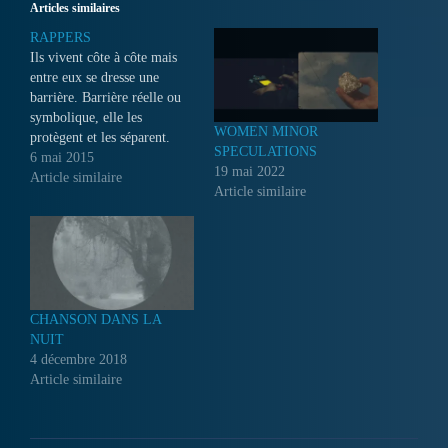
Articles similaires
RAPPERS
Ils vivent côte à côte mais
entre eux se dresse une
barrière. Barrière réelle ou
symbolique, elle les
WOMEN MINOR
protègent et les séparent.
SPECULATIONS
L'une est faite de béton et de
6 mai 2015
19 mai 2022
barbelés, l'autre de peur et
Article similaire
Article similaire
de méfiance. Il sera difficile
d'abattre les deux. Ce
reportage sur Israël
présentera deux clans de…
CHANSON DANS LA
NUIT
4 décembre 2018
Article similaire