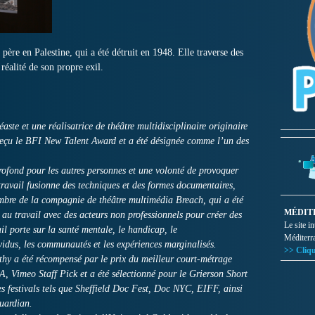
 père en Palestine, qui a été détruit en 1948. Elle traverse des
réalité de son propre exil.
aste et une réalisatrice de théâtre multidisciplinaire originaire
 reçu le BFI New Talent Award et a été désignée comme l’un des
rofond pour les autres personnes et une volonté de provoquer
travail fusionne des techniques et des formes documentaires,
 membre de la compagnie de théâtre multimédia Breach, qui a été
MÉDIT
t au travail avec des acteurs non professionnels pour créer des
Le site i
l porte sur la santé mentale, le handicap, le
Méditerr
ividus, les communautés et les expériences marginalisés.
>> Cliqu
hy a été récompensé par le prix du meilleur court-métrage
 Vimeo Staff Pick et a été sélectionné pour le Grierson Short
es festivals tels que Sheffield Doc Fest, Doc NYC, EIFF, ainsi
uardian.