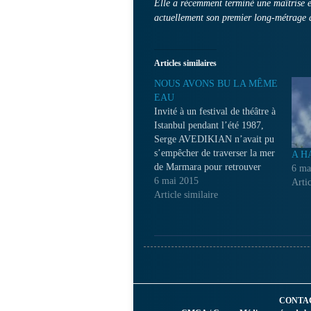
Elle a récemment terminé une maîtrise e
actuellement son premier long-métrage
Articles similaires
NOUS AVONS BU LA MÊME
EAU
Invité à un festival de théâtre à
Istanbul pendant l’été 1987,
Serge AVEDIKIAN n’avait pu
s’empêcher de traverser la mer
A H
de Marmara pour retrouver
6 ma
Soloz,
6 mai 2015
Artic
Article similaire
CONTA