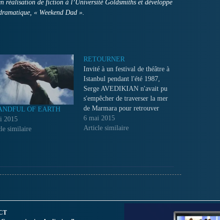
n réalisation de fiction à l’Université Goldsmiths et développe
 dramatique, « Weekend Dad ».
RETOURNER
Invité à un festival de théâtre à
Istanbul pendant l'été 1987,
Serge AVEDIKIAN n'avait pu
s'empêcher de traverser la mer
de Marmara pour retrouver
ANDFUL OF EARTH
Soloz, le village de son grand-
6 mai 2015
i 2015
père arménien. De cette
Article similaire
le similaire
journée restent des images à
demi-volées et inachevées,
donnant à voir les traces
furtives d'une communauté...
CT