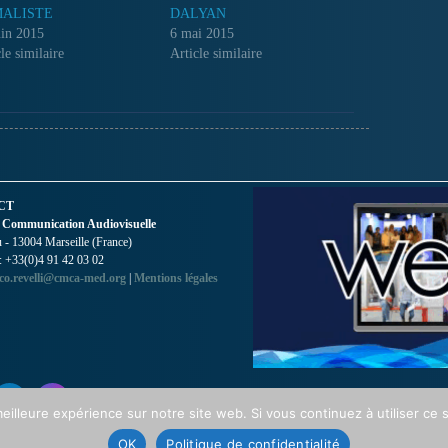
ALISTE
DALYAN
uin 2015
6 mai 2015
le similaire
Article similaire
CT
 Communication Audiovisuelle
- 13004 Marseille (France)
 : +33(0)4 91 42 03 02
co.revelli@cmca-med.org
|
Mentions légales
eilleure expérience sur notre site web. Si vous continuez à utiliser ce
OK
Politique de confidentialité