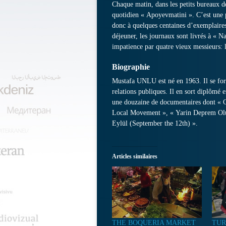
Chaque matin, dans les petits bureaux d
quotidien « Apoyevmatini ». C’est une p
donc à quelques centaines d’exemplaires.
déjeuner, les journaux sont livrés à « N
impatience par quatre vieux messieurs: l
Biographie
Mustafa UNLU est né en 1963. Il se for
relations publiques. Il en sort diplômé 
une douzaine de documentaires dont « C
Local Movement », « Yarin Deprem Olur
Eylül (September the 12th) ».
Articles similaires
THE BOQUERIA MARKET
TUR