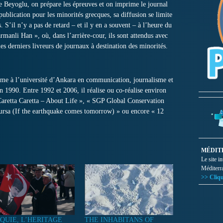
e Beyoglu, on prépare les épreuves et on imprime le journal
ublication pour les minorités grecques, sa diffusion se limite
 S’il n’y a pas de retard – et il y en a souvent – à l’heure du
armanli Han », où, dans l’arrière-cour, ils sont attendus avec
es derniers livreurs de journaux à destination des minorités.
me à l’université d’Ankara en communication, journalisme et
en 1990. Entre 1992 et 2006, il réalise ou co-réalise environ
aretta Caretta – About Life », « SGP Global Conservation
sa (If the earthquake comes tomorrow) » ou encore « 12
MÉDIT
Le site i
Méditerr
>> Cliqu
QUIE, L’HERITAGE
THE INHABITANS OF