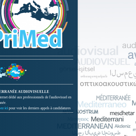
ERRANÉE AUDIOVISUELLE
nternet dédié aux professionnels de l'audiovisuel en
anée.
ez ici
pour voir les derniers appels à candidatures