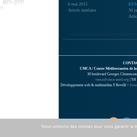
6 mai 2015
KEM
Article similaire
30 j
Artic
CONTA
CMCA / Centre Méditerranéen de la
30 boulevard Georges Clemenceau 
cmca@cmca-med.org
| Tél
Développement web & multimédias F.Revelli >
fran
Nous utilisons des cookies pour vous garantir la m