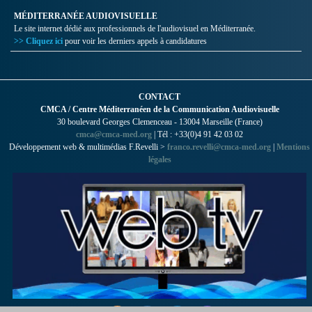
MÉDITERRANÉE AUDIOVISUELLE
Le site internet dédié aux professionnels de l'audiovisuel en Méditerranée.
>> Cliquez ici
pour voir les derniers appels à candidatures
CONTACT
CMCA / Centre Méditerranéen de la Communication Audiovisuelle
30 boulevard Georges Clemenceau - 13004 Marseille (France)
cmca@cmca-med.org
| Tél : +33(0)4 91 42 03 02
Développement web & multimédias F.Revelli >
franco.revelli@cmca-med.org
|
Mentions
légales