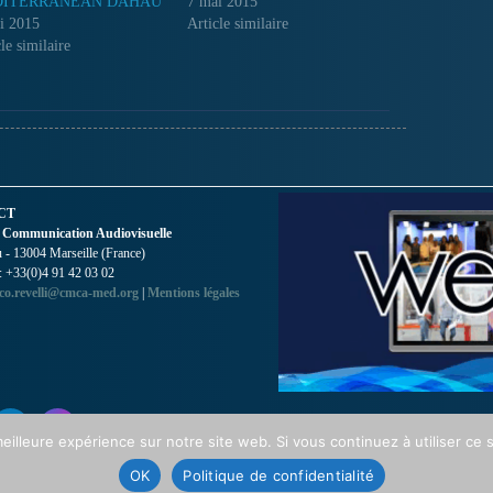
ITERRANEAN DAHAU
7 mai 2015
i 2015
Article similaire
le similaire
CT
 Communication Audiovisuelle
- 13004 Marseille (France)
 : +33(0)4 91 42 03 02
co.revelli@cmca-med.org
|
Mentions légales
eilleure expérience sur notre site web. Si vous continuez à utiliser ce
OK
Politique de confidentialité