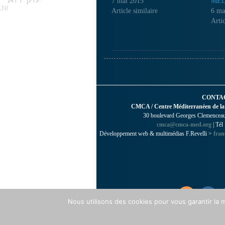
7 mai 2015
MED
Article similaire
6 ma
Artic
CONTA
CMCA / Centre Méditerranéen de la
30 boulevard Georges Clemenceau 
cmca@cmca-med.org
| Tél
Développement web & multimédias F.Revelli >
fran
Nous utilisons des cookies pour vous garantir la m