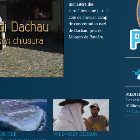
monastère des
carmélites situé juste à
côté de l’ancien camp
de concentration nazi
de Dachau, près de
Monaco de Bavière.
MÉDIT
Le site i
Méditerr
>> Cliqu
OS, THE
WILD WEST HEBRON