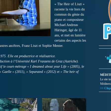
« The Heir of Liszt »
raconte la vie hors du
commun du génie du
piano et compositeur
Michael Andreas
Häringer, âgé de 11
ans, et met en lumière
certains des aspects les
ustres ancêtres, Franz Liszt et Sophie Menter.
5. Elle est productrice et réalisatrice.
raduction à l’Université Karl Franzens de Graz (Autriche).
ctif le court-métrage « I dreamed about your Life » (2005), le
 Gaelle » (2011), « Separated » (2012) et « The heir of
MÉDIT
Le site i
Méditerr
>> Cliqu