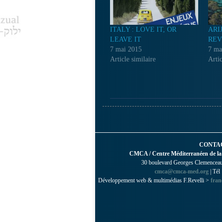
ITALY : LOVE IT, OR
ARI
LEAVE IT
REV
7 mai 2015
7 ma
Article similaire
Artic
CONTA
CMCA / Centre Méditerranéen de la
30 boulevard Georges Clemenceau 
cmca@cmca-med.org
| Tél
Développement web & multimédias F.Revelli >
fran