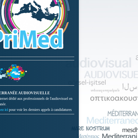
ERRANÉE AUDIOVISUELLE
nternet dédié aux professionnels de l'audiovisuel en
anée.
ez ici
pour voir les derniers appels à candidatures