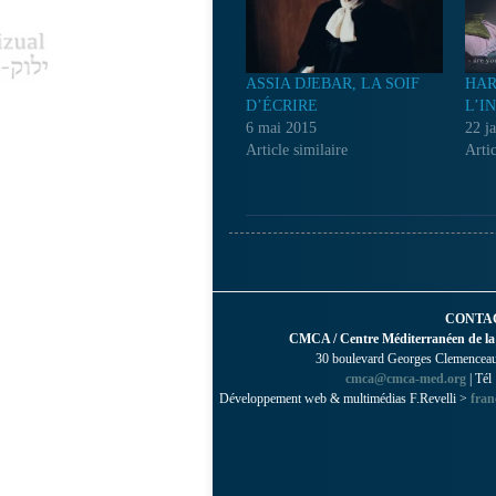
ASSIA DJEBAR, LA SOIF
HAR
D’ÉCRIRE
L’I
6 mai 2015
22 j
Article similaire
Artic
CONTA
CMCA / Centre Méditerranéen de la
30 boulevard Georges Clemenceau 
cmca@cmca-med.org
| Tél
Développement web & multimédias F.Revelli >
fran