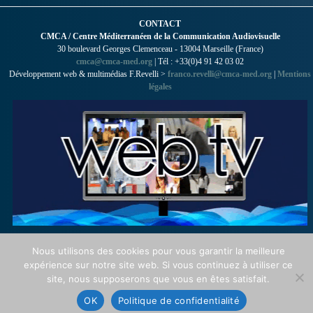
CONTACT
CMCA / Centre Méditerranéen de la Communication Audiovisuelle
30 boulevard Georges Clemenceau - 13004 Marseille (France)
cmca@cmca-med.org
| Tél : +33(0)4 91 42 03 02
Développement web & multimédias F.Revelli >
franco.revelli@cmca-med.org
|
Mentions
légales
Nous utilisons des cookies pour vous garantir la meilleure
expérience sur notre site web. Si vous continuez à utiliser ce
site, nous supposerons que vous en êtes satisfait.
OK
Politique de confidentialité