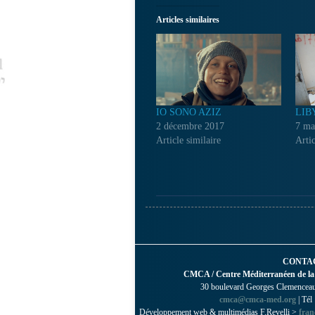
Articles similaires
IO SONO AZIZ
LIB
2 décembre 2017
7 ma
Article similaire
Artic
CONTA
CMCA / Centre Méditerranéen de la
30 boulevard Georges Clemenceau 
cmca@cmca-med.org
| Tél
Développement web & multimédias F.Revelli >
fran