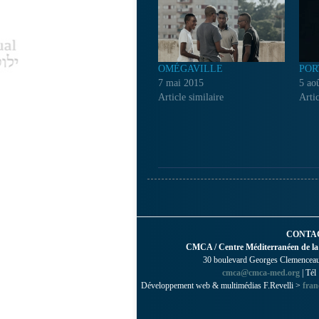
OMÉGAVILLE
POR
7 mai 2015
5 ao
Article similaire
Artic
CONTA
CMCA / Centre Méditerranéen de la
30 boulevard Georges Clemenceau 
cmca@cmca-med.org
| Tél
Développement web & multimédias F.Revelli >
fran