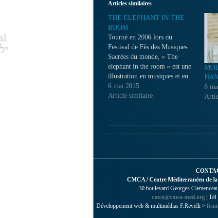
Articles similaires
THE ELEPHANT IN THE
ROOM
Tourné en 2006 lors du
Festival de Fès des Musiques
Sacrées du monde, « The
elephant in the room » est une
MOD
illustration en musiques et en
HA
images du poème en forme de
6 mai 2015
6 ma
parabole de Jallal Eddine
Article similaire
Artic
Rumi, le grand mystique soufi
du 13ème siècle. Un groupe
d’hommes est invité…
CONTA
CMCA / Centre Méditerranéen de la
30 boulevard Georges Clemenceau 
cmca@cmca-med.org
| Tél
Développement web & multimédias F.Revelli >
fran