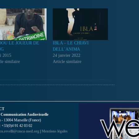
OU LE JOUEUR DE
IBLA – LE CHIAVI
NG
DELL’ANIMA
i 2015
24 janvier 2022
le similaire
Article similaire
CT
 Communication Audiovisuelle
- 13004 Marseille (France)
 : +33(0)4 91 42 03 02
co.revelli@cmca-med.org
|
Mentions légales