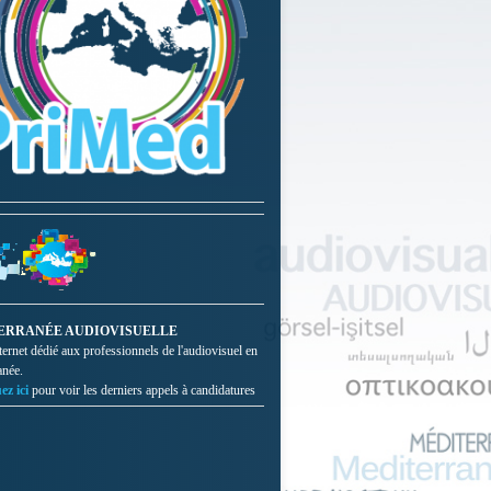
ERRANÉE AUDIOVISUELLE
nternet dédié aux professionnels de l'audiovisuel en
anée.
ez ici
pour voir les derniers appels à candidatures