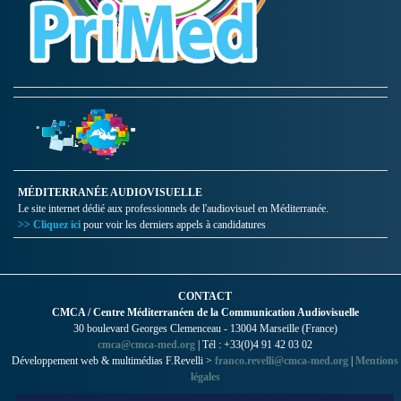
MÉDITERRANÉE AUDIOVISUELLE
Le site internet dédié aux professionnels de l'audiovisuel en Méditerranée.
>> Cliquez ici
pour voir les derniers appels à candidatures
CONTACT
CMCA / Centre Méditerranéen de la Communication Audiovisuelle
30 boulevard Georges Clemenceau - 13004 Marseille (France)
cmca@cmca-med.org
| Tél : +33(0)4 91 42 03 02
Développement web & multimédias F.Revelli >
franco.revelli@cmca-med.org
|
Mentions
légales