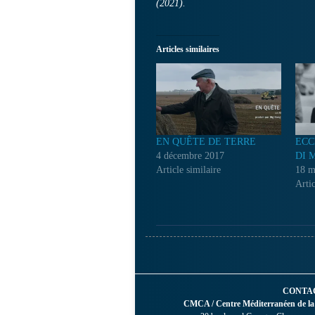
(2021).
Articles similaires
EN QUÊTE DE TERRE
ECC
4 décembre 2017
DI 
Article similaire
18 m
Artic
CONTA
CMCA / Centre Méditerranéen de la