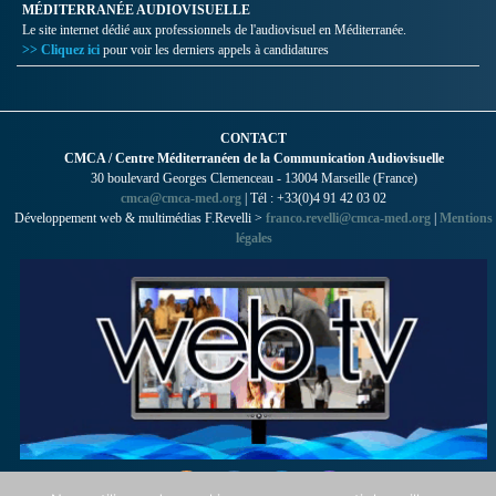
MÉDITERRANÉE AUDIOVISUELLE
Le site internet dédié aux professionnels de l'audiovisuel en Méditerranée.
>> Cliquez ici
pour voir les derniers appels à candidatures
CONTACT
CMCA / Centre Méditerranéen de la Communication Audiovisuelle
30 boulevard Georges Clemenceau - 13004 Marseille (France)
cmca@cmca-med.org
| Tél : +33(0)4 91 42 03 02
Développement web & multimédias F.Revelli >
franco.revelli@cmca-med.org
|
Mentions
légales