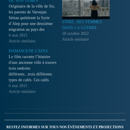
DE SON TEMPS
Originaire de la ville de Sis,
les parents de Varoujan
Sétian quittèrent la Syrie
SYRIE, DES FEMMES
d’Alep pour une deuxième
DANS LA GUERRE
migration au pays des
18 octobre 2022
cèdres. Ce fils de rescapés
6 mai 2015
Article similaire
du génocide commence ses
Article similaire
premiers pas dans la vie dans
DAMASCENE CAFES
l'uns des premiers quartiers
Le film raconte l’histoire
arméniens de Beyrouth...
d'une ancienne ville à travers
trois endroits
différents...trois différents
types de cafés. Ces cafés
assistent au processus de
6 mai 2015
développement dans la ville
Article similaire
de Damas, et ceci dans tous
les aspects de la vie...
RESTEZ INFORMES SUR TOUS NOS ÉVÉNEMENTS ET PROJECTIONS