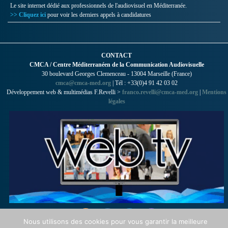
Le site internet dédié aux professionnels de l'audiovisuel en Méditerranée.
>> Cliquez ici
pour voir les derniers appels à candidatures
CONTACT
CMCA / Centre Méditerranéen de la Communication Audiovisuelle
30 boulevard Georges Clemenceau - 13004 Marseille (France)
cmca@cmca-med.org
| Tél : +33(0)4 91 42 03 02
Développement web & multimédias F.Revelli >
franco.revelli@cmca-med.org
|
Mentions
légales
Nous utilisons des cookies pour vous garantir la meilleure