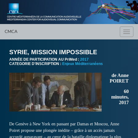
CMCA
Toggl
navig
SYRIE, MISSION IMPOSSIBLE
ANNÈE DE PARTICIPATION AU PriMed :
2017
CATEGORIE D'INSCRIPTION :
Enjeux Méditerranéens
de Anne
POIRET
60
minutes,
2017
De Genève à New York en passant par Damas et Moscou, Anne
Poiret propose une plongée inédite – grâce à un accès jamais
accordé auparavant – au cœur de la bataille diplomatique la plus