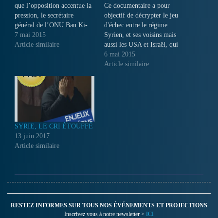
que l’opposition accentue la
Ce documentaire a pour
pression, le secrétaire
objectif de décrypter le jeu
général de l’ONU Ban Ki-
d'échec entre le régime
Moon a estimé important
7 mai 2015
Syrien, et ses voisins mais
que les Nations-Unies »
Article similaire
aussi les USA et Israël, qui
agissent et parlent de
occupent depuis 40 ans, une
6 mai 2015
manière cohérente » en ce
partie du territoire syrien, le
Article similaire
qui concerne la Syrie et le
Golan, sans qu'aucune
président Assad. Certains
résolution de l'ONU ne
opposants ont choisi, eux,…
réussisse à les convaincre de
rendre les régions
occupées...
SYRIE, LE CRI ÉTOUFFÉ
13 juin 2017
Article similaire
RESTEZ INFORMES SUR TOUS NOS ÉVÉNEMENTS ET PROJECTIONS
Inscrivez vous à notre newsletter >
ICI