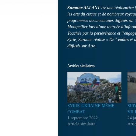
Suzanne ALLANT
est une réalisatrice
les arts du cirque et de nombreux voyages
programmes documentaires diffusés sur 
Montpellier lors d’une tournée d’inform
Touchée par la persévérance et l’engage
Syrie, Suzanne réalise « De Cendres et 
diffusés sur Arte.
Articles similaires
SYRIE-UKRAINE MÊME
SIR
COMBAT
VIL
1 septembre 2022
24 j
Article similaire
Artic