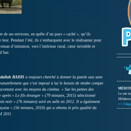
et de ses environs, en quête d’un pays « caché », qu’ils
 leur. Pendant l’été, ils s’embarquent avec le réalisateur pour
an d’initiation, vers l’intérieur rural, cœur invisible et
d’hui.
dallah BADIS
a toujours cherché à donner la parole aux sans
 naturellement que s’est imposé à lui le besoin de rendre compte
MÉDIT
acontant avec les moyens du cinéma. « Sur les pentes des
Le site i
e après « Le fils étranger » (79 minutes, 2015) sélectionné
Méditerr
in noir » (76 minutes) sorti en salle en 2012. Il a également
>> Cliqu
çaise » (56 minutes, 2010) qui a obtenu le prix qualité du
AM 2011.