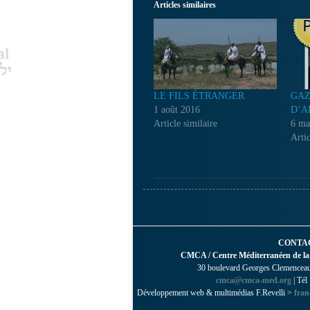
Articles similaires
LE FILS ÉTRANGER
GAZ
1 août 2016
D’A
Article similaire
6 ma
Artic
CONTA
CMCA / Centre Méditerranéen de la
30 boulevard Georges Clemenceau 
cmca@cmca-med.org
| Tél
Développement web & multimédias F.Revelli >
fran