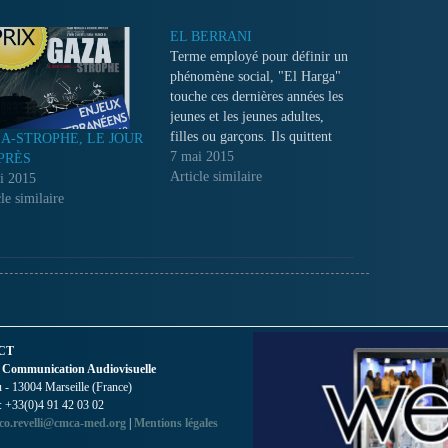
EL BERRANI
Terme employé pour définir un
phénomène social, "El Harga"
touche ces dernières années les
jeunes et les jeunes adultes,
filles ou garçons. Ils quittent
A-STROPHE, LE JOUR
leur pays de façon illégale à la
7 mai 2015
PRÈS
quête du bonheur et défient la
Article similaire
i 2015
mer dans des embarcations où
le similaire
on les entasse sans la moindre
garantie de…
CT
 Communication Audiovisuelle
- 13004 Marseille (France)
 : +33(0)4 91 42 03 02
co.revelli@cmca-med.org
|
Mentions légales