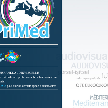
ERRANÉE AUDIOVISUELLE
nternet dédié aux professionnels de l'audiovisuel en
anée.
ez ici
pour voir les derniers appels à candidatures