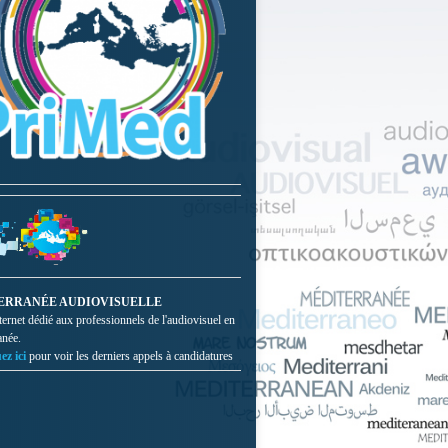
ERRANÉE AUDIOVISUELLE
nternet dédié aux professionnels de l'audiovisuel en
anée.
ez ici
pour voir les derniers appels à candidatures