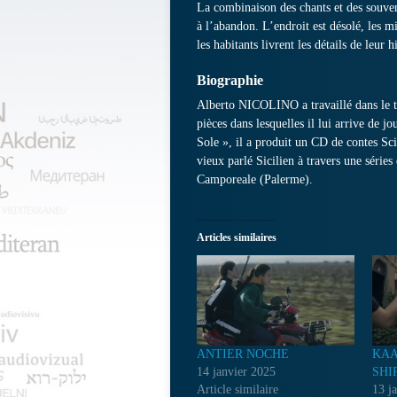
La combinaison des chants et des souven
à l’abandon. L’endroit est désolé, les 
les habitants livrent les détails de leur 
Biographie
Alberto NICOLINO a travaillé dans le thé
pièces dans lesquelles il lui arrive de 
Sole », il a produit un CD de contes Scic
vieux parlé Sicilien à travers une série
Camporeale (Palerme).
Articles similaires
ANTIER NOCHE
KAA
14 janvier 2025
SHI
Article similaire
13 j