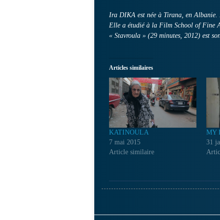
Ira DIKA est née à Tirana, en Albanie. 
Elle a étudié à la Film School of Fine A
« Stavroula » (29 minutes, 2012) est son
Articles similaires
KATINOULA
MY 
7 mai 2015
31 j
Article similaire
Artic