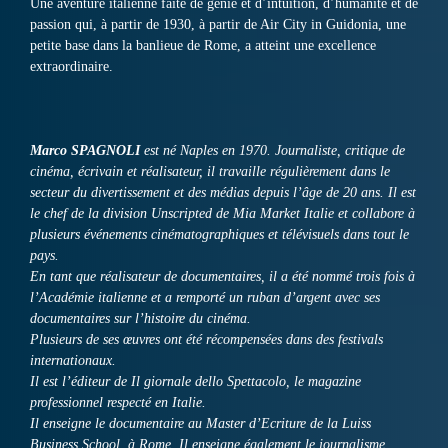
Une aventure italienne faite de génie et d’intuition, d’humanité et de
passion qui, à partir de 1930, à partir de Air City in Guidonia, une
petite base dans la banlieue de Rome, a atteint une excellence
extraordinaire.
Marco SPAGNOLI
est né Naples en 1970. Journaliste, critique de
cinéma, écrivain et réalisateur, il travaille régulièrement dans le
secteur du divertissement et des médias depuis l’âge de 20 ans. Il est
le chef de la division Unscripted de Mia Market Italie et collabore à
plusieurs événements cinématographiques et télévisuels dans tout le
pays.
En tant que réalisateur de documentaires, il a été nommé trois fois à
l’Académie italienne et a remporté un ruban d’argent avec ses
documentaires sur l’histoire du cinéma.
Plusieurs de ses œuvres ont été récompensées dans des festivals
internationaux.
Il est l’éditeur de Il giornale dello Spettacolo, le magazine
professionnel respecté en Italie.
Il enseigne le documentaire au Master d’Ecriture de la Luiss
Business School, à Rome. Il enseigne également le journalisme