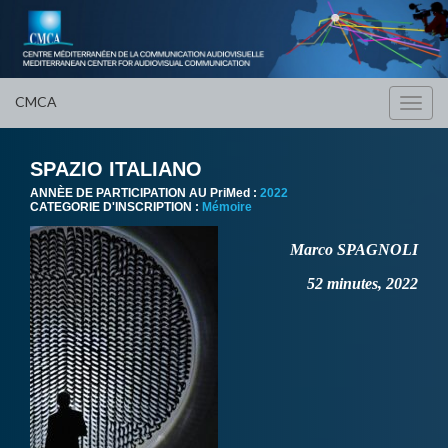
CMCA
Toggl
navig
SPAZIO ITALIANO
ANNÈE DE PARTICIPATION AU PriMed :
2022
CATEGORIE D'INSCRIPTION :
Mémoire
Marco SPAGNOLI
52 minutes, 2022