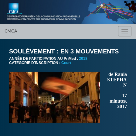
CMCA
Toggl
navig
SOULÈVEMENT : EN 3 MOUVEMENTS
ANNÈE DE PARTICIPATION AU PriMed :
2018
CATEGORIE D'INSCRIPTION :
Court
de Rania
STEPHA
N
17
minutes,
2017