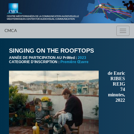
CMCA
Toggl
navig
SINGING ON THE ROOFTOPS
ANNÈE DE PARTICIPATION AU PriMed :
2023
CATEGORIE D'INSCRIPTION :
Première Œuvre
de Enric
RIBES
REIG
74
minutes,
2022