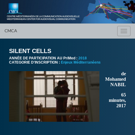
CMCA
Toggl
navig
SILENT CELLS
ANNÈE DE PARTICIPATION AU PriMed :
2018
CATEGORIE D'INSCRIPTION :
Enjeux Méditerranéens
de
Mohamed
NABIL
65
minutes,
2017