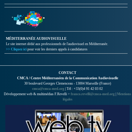
MÉDITERRANÉE AUDIOVISUELLE
Le site internet dédié aux professionnels de l'audiovisuel en Méditerranée.
>> Cliquez ici
pour voir les derniers appels à candidatures
CONTACT
CMCA / Centre Méditerranéen de la Communication Audiovisuelle
30 boulevard Georges Clemenceau - 13004 Marseille (France)
cmca@cmca-med.org
| Tél : +33(0)4 91 42 03 02
Développement web & multimédias F.Revelli >
franco.revelli@cmca-med.org
|
Mentions
légales