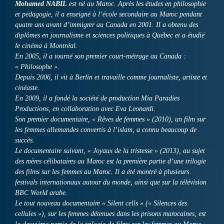
Mohamed NABIL
est né au Maroc. Après les études en philosophie
et pédagogie, il a enseigné à l’école secondaire au Maroc pendant
quatre ans avant d’immigrer au Canada en 2001. Il a obtenu des
diplômes en journalisme et sciences politiques à Québec et a étudié
le cinéma à Montréal.
En 2005, il a tourné son premier court-métrage au Canada :
« Philosophe ».
Depuis 2006, il vit à Berlin et travaille comme journaliste, artiste et
cinéaste.
En 2009, il a fondé la société de production Mia Paradies
Productions, en collaboration avec Eva Leonardi.
Son premier documentaire, « Rêves de femmes » (2010), un film sur
les femmes allemandes convertis à l’islam, a connu beaucoup de
succès.
Le documentaire suivant, « Joyaux de la tristesse » (2013), au sujet
des mères célibataires au Maroc est la première partie d’une trilogie
des films sur les femmes au Maroc. Il a été montré à plusieurs
festivals internationaux autour du monde, ainsi que sur la télévision
BBC World arabe.
Le tout nouveau documentaire « Silent cells » (« Silences des
cellules »), sur les femmes détenues dans les prisons marocaines, est