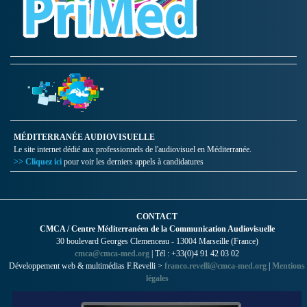
MÉDITERRANÉE AUDIOVISUELLE
Le site internet dédié aux professionnels de l'audiovisuel en Méditerranée.
>> Cliquez ici
pour voir les derniers appels à candidatures
CONTACT
CMCA / Centre Méditerranéen de la Communication Audiovisuelle
30 boulevard Georges Clemenceau - 13004 Marseille (France)
cmca@cmca-med.org
| Tél : +33(0)4 91 42 03 02
Développement web & multimédias F.Revelli >
franco.revelli@cmca-med.org
|
Mentions
légales