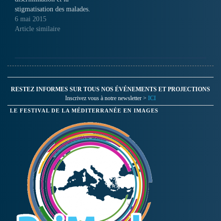
stigmatisation des malades.
Son quotidien : sensibiliser
6 mai 2015
les gens de son quartier et
Article similaire
accompagner les autres
PvVIH...
RESTEZ INFORMES SUR TOUS NOS ÉVÉNEMENTS ET PROJECTIONS
Inscrivez vous à notre newsletter >
ICI
LE FESTIVAL DE LA MÉDITERRANÉE EN IMAGES