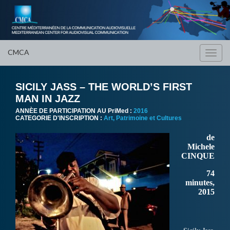
CMCA
Toggl
navig
SICILY JASS – THE WORLDʼS FIRST
MAN IN JAZZ
ANNÈE DE PARTICIPATION AU PriMed :
2016
CATEGORIE D'INSCRIPTION :
Art, Patrimoine et Cultures
de
Michele
CINQUE
74
minutes,
2015