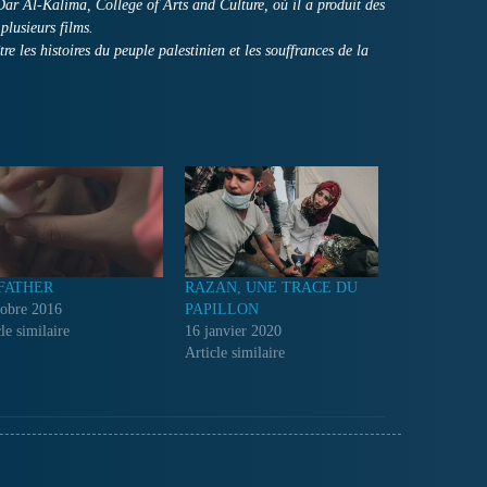
é Dar Al-Kalima, College of Arts and Culture, où il a produit des
plusieurs films.
tre les histoires du peuple palestinien et les souffrances de la
FATHER
RAZAN, UNE TRACE DU
tobre 2016
PAPILLON
le similaire
16 janvier 2020
Article similaire