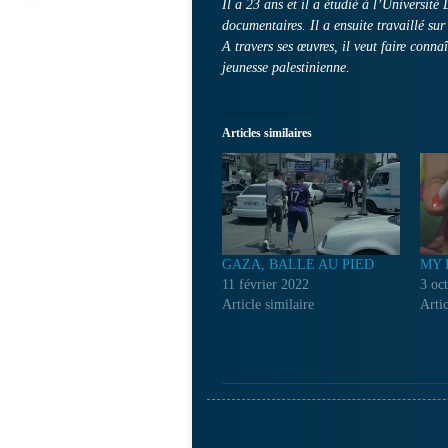
Il a 23 ans et il a étudié à l’Universit
documentaires. Il a ensuite travaillé sur 
A travers ses œuvres, il veut faire connaî
jeunesse palestinienne.
Articles similaires
GAZA, BALLE AU PIED
MY 
11 février 2022
3 oc
Article similaire
Artic