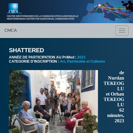
CMCA
Toggl
navig
SHATTERED
ANNÈE DE PARTICIPATION AU PriMed :
2023
CATEGORIE D'INSCRIPTION :
Art, Patrimoine et Cultures
de
Nurdan
TEKEOG
LU
et Orhan
TEKEOG
LU
62
minutes,
2023