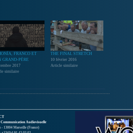
ONÍA, FRANCO ET
THE FINAL STRETCH
 GRAND-PÈRE
10 février 2016
cembre 2017
Article similaire
le similaire
CT
 Communication Audiovisuelle
- 13004 Marseille (France)
 : +33(0)4 91 42 03 02