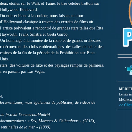
deux étoiles sur le Walk of Fame, le très célèbre trottoir sur
Hollywood Boulevard.
Du noir et blanc à la couleur, nous faisons un tour
d’Hollywood classique à travers des extraits de films où
l’artiste polyvalent a rencontré de grandes stars telles que Rita
Hayworth, Frank Sinatra et Greta Garbo.
Un hommage à la montée de la radio et de grands orchestres,
redécouvrant des clubs emblématiques, des salles de bal et des
casinos de la fin de la période de la Prohibition aux Etats-
Unis.
ters, des voitures de luxe et des paysages remplis de palmiers.
, en passant par Las Vegas.
MÉDIT
Le site i
e.
Méditerr
s documentaires, mais également de publicités, de vidéos de
>> Cliqu
n du festival DocumentaMadrid.
is documentaires : « Sex, Maracas & Chihuahuas » (2016),
sentinelles de la mer » (1999).