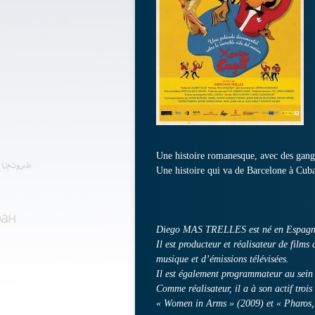
Une histoire romanesque, avec des gangs
Une histoire qui va de Barcelone à Cuba
Diego MAS TRELLES est né en Espagn
Il est producteur et réalisateur de film
musique et d’émissions télévisées.
Il est également programmateur au sei
Comme réalisateur, il a à son actif tro
« Women in Arms » (2009) et « Pharos, 