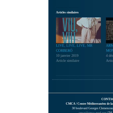
Articles similaires
LIVE, LIVE, LIVE, MR
ARM
CORBERÓ
MON
10 janvier 2019
4 dé
Article similaire
Artic
CONTA
CMCA / Centre Méditerranéen de la
30 boulevard Georges Clemenceau 
cmca@cmca-med.org
| Tél